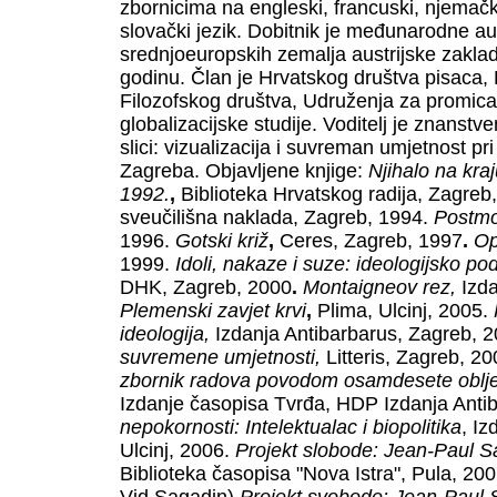
zbornicima na engleski, francuski, njemačk
slovački jezik. Dobitnik je međunarodne au
srednjoeuropskih zemalja austrijske zakla
godinu. Član je Hrvatskog društva pisaca
Filozofskog društva, Udruženja za promicanj
globalizacijske studije. Voditelj je znanst
slici: vizualizacija i suvreman umjetnost pri
Zagreba. Objavljene knjige:
Njihalo na kra
1992.
,
Biblioteka Hrvatskog radija, Zagreb
sveučilišna naklada, Zagreb, 1994.
Postmo
1996.
Gotski križ
,
Ceres, Zagreb, 1997
.
Op
1999.
Idoli, nakaze i suze: ideologijsko po
DHK, Zagreb, 2000
.
Montaigneov rez,
Izd
Plemenski zavjet krvi
,
Plima, Ulcinj, 2005.
ideologija,
Izdanja Antibarbarus, Zagreb, 
suvremene umjetnosti,
Litteris, Zagreb, 2
zbornik radova povodom osamdesete obljetn
Izdanje časopisa Tvrđa, HDP Izdanja Anti
nepokornosti: Intelektualac i biopolitika
, Iz
Ulcinj, 2006.
Projekt slobo
de: Jean-Paul Sa
Biblioteka časopisa "Nova Istra", Pula, 2007