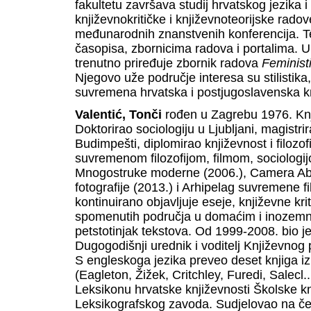
fakultetu završava studij hrvatskog jezika i
književnokritičke i književnoteorijske radov
međunarodnih znanstvenih konferencija. Tek
časopisa, zbornicima radova i portalima. 
trenutno priređuje zbornik radova
Feministi
Njegovo uže područje interesa su stilistika, f
suvremena hrvatska i postjugoslavenska k
Valentić, Tonči
rođen u Zagrebu 1976. Knjiž
Doktorirao sociologiju u Ljubljani, magistrir
Budimpešti, diplomirao književnost i filozo
suvremenom filozofijom, filmom, sociologij
Mnogostruke moderne (2006.), Camera Absc
fotografije (2013.) i Arhipelag suvremene f
kontinuirano objavljuje eseje, književne kri
spomenutih područja u domaćim i inozemn
petstotinjak tekstova. Od 1999-2008. bio j
Dugogodišnji urednik i voditelj Književno
S engleskoga jezika preveo deset knjiga iz p
(Eagleton, Žižek, Critchley, Furedi, Salecl..
Leksikonu hrvatske književnosti Školske k
Leksikografskog zavoda. Sudjelovao na čet