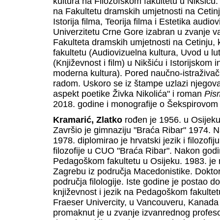
kultura na Filozofskom fakultetu u Nikšić
na Fakultetu dramskih umjetnosti na Ceti
Istorija filma, Teorija filma i Estetika audi
Univerzitetu Crne Gore izabran u zvanje 
Fakulteta dramskih umjetnosti na Cetinju,
fakultetu (Audiovizuelna kultura, Uvod u lut
(Književnost i film) u Nikšiću i Istorijskom i
moderna kultura). Pored naučno-istraživač
radom. Uskoro se iz štampe uzlazi njegova 
aspekt poetike Živka Nikolića" i roman
Pis
2018. godine i monografije o Šekspirovo
Kramarić, Zlatko
rođen je 1956. u Osijek
Završio je gimnaziju "Braća Ribar" 1974. 
1978. diplomirao je hrvatski jezik i filozof
filozofije u CUO "Braća Ribar". Nakon godi
Pedagoškom fakultetu u Osijeku. 1983. je 
Zagrebu iz područja Macedonistike. Dokto
područja filologije. Iste godine je postao
književnost i jezik na Pedagoškom fakultet
Fraeser Univercity, u Vancouveru, Kanada 
promaknut je u zvanje izvanrednog profeso