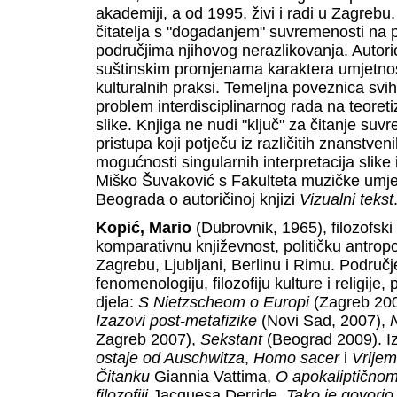
akademiji, a od 1995. živi i radi u Zagrebu
čitatelja s "događanjem" suvremenosti na pr
područjima njihovog nerazlikovanja. Autor
suštinskim promjenama karaktera umjetnost
kulturalnih praksi. Temeljna poveznica svih
problem interdisciplinarnog rada na teoreti
slike. Knjiga ne nudi "ključ" za čitanje suv
pristupa koji potječu iz različitih znanstveni
mogućnosti singularnih interpretacija slike i
Miško Šuvaković s Fakulteta muzičke umjetno
Beograda o autoričinoj knjizi
Vizualni tekst
Kopić, Mario
(Dubrovnik, 1965), filozofski p
komparativnu književnost, političku antropol
Zagrebu, Ljubljani, Berlinu i Rimu. Podru
fenomenologiju, filozofiju kulture i religije,
djela:
S Nietzscheom o Europi
(Zagreb 20
Izazovi post-metafizike
(Novi Sad, 2007),
N
Zagreb 2007),
Sekstant
(Beograd 2009). I
ostaje od Auschwitza
,
Homo sacer
i
Vrijem
Čitanku
Giannia Vattima,
O apokaliptičnom
filozofiji
Jacquesa Derride,
Tako je govorio