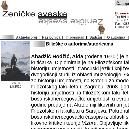
Časopis
Bosansko
Trg BiH b
Tel. +387
Fax: +387
E-mail:
z
Aktuelni broj
Naslovnica
Impressum
Sadržaj
O autorima
|
|
|
|
Bilješke o autorima/autoricama
Abadžić Hodžić, Aida
(rođena 1970.) je hi
kritičarka. Diplomirala je na Filozofskom 
historiju umjetnosti i francuski jezik i knjiž
dvogodišnji studij iz oblasti muzeologije. 
za historiju umjetnosti, na Katedri za mod
27/18
Filozofskog fakulteta u Zagrebu. 2008. godi
juli 2018
historiju umjetnosti na Filozofskom fakulte
bosanskohercegovačke umjetnosti u evrop
godine predaje na Akademiji likovnih umjet
Filozofskom fakultetu u Sarajevu. Pokrenula
bosanskohercegovački časopis iz oblasti s
likovne kritike i teorije
Vizura
. Objavljuje li