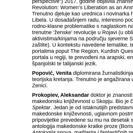
perspective") 2017. godine objavila znans
Revolution: Women’s Liberation as an Answ
Trenutno djeluje kao urednica i novinarka 
Libela. U dosadašnjem radu, interesno podr
rodno-klasne problematike s naglaskom na a
trenutne ‘ženske’ revolucije u Rojavi (u obl
aktivistima/kinjama na području sjeverne S
zaštite). U kontekstu navedene tematike, tek
portalima poput The Region, Kurdish Ques
portala u regiji, te prevođeni na arapski, en
španjolski te talijanski jezik.
Popović, Venita
diplomirana žurnalistkinj
teorijska kretanja. Trenutno je angažirana 
Zenici.
Prokopiev, Aleksandar
doktor je znanosti
makedonsku književnost u Skopju. Bio je č
Spektar
. Jedan je od istaknutijih predstavn
makedonske književnosti, uglavnom postmod
pripovijetke prevedene su mu na desetak sv
antologija makedonske kratke proze (Boris
Antologija snova, maštarija i fantastičnih 