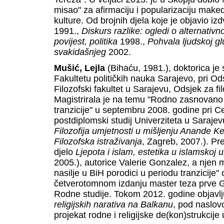
misao" za afirmaciju i popularizaciju maked
kulture. Od brojnih djela koje je objavio iz
1991.,
Diskurs razlike: ogledi o alternativ
povijest, politika
1998.,
Pohvala ljudskoj gl
svakidašnjeg
2002.
Mušić, Lejla
(Bihaću, 1981.), doktorica je
Fakultetu političkih nauka Sarajevo, pri Ods
Filozofski fakultet u Sarajevu, Odsjek za fil
Magistrirala je na temu "Rodno zasnovano 
tranzicije" u septembru 2008. godine pri Cen
postdiplomski studij Univerziteta u Sarajev
Filozofija umjetnosti u mišljenju Anande
Filozofska istraživanja
, Zagreb, 2007.). Pr
djelo
Ljepota i islam, estetika u islamskoj u
2005.), autorice Valerie Gonzalez, a njen
nasilje u BiH porodici u periodu tranzicije"
četverotomnom izdanju master teza prve G
Rodne studije. Tokom 2012. godine objavlj
religijskih narativa na Balkanu
, pod naslov
projekat rodne i religijske de(kon)strukcije 