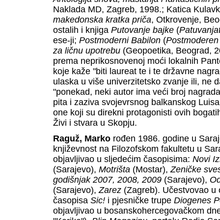
Naklada MD, Zagreb, 1998.; Katica Kulav
makedonska kratka priča
, Otkrovenje, Beog
ostalih i knjiga
Putovanje bajke
(
Patuvanja
ese-ji;
Postmoderni Babilon
(
Postmoderen
za ličnu upotrebu
(Geopoetika, Beograd, 20
prema neprikosnovenoj moći lokalnih Panteo
koje kaže "biti laureat te i te državne nag
ulaska u više univerzitetsko zvanje ili, ne 
"ponekad, neki autor ima veći broj nagrad
pita i zaziva svojevrsnog balkanskog Luisa H
one koji su direkni protagonisti ovih bogatih
Živi i stvara u Skopju.
Raguž, Marko
rođen 1986. godine u Saraj
književnost na Filozofskom fakultetu u Sara
objavljivao u sljedećim časopisima:
Novi I
(Sarajevo),
Motrišta
(Mostar),
Zeničke sv
godišnjak 2007, 2008, 2009
(Sarajevo),
Od
(Sarajevo),
Zarez
(Zagreb). Učestvovao u o
časopisa
Sic!
i pjesničke trupe
Diogenes P
objavljivao u bosanskohercegovačkom dn