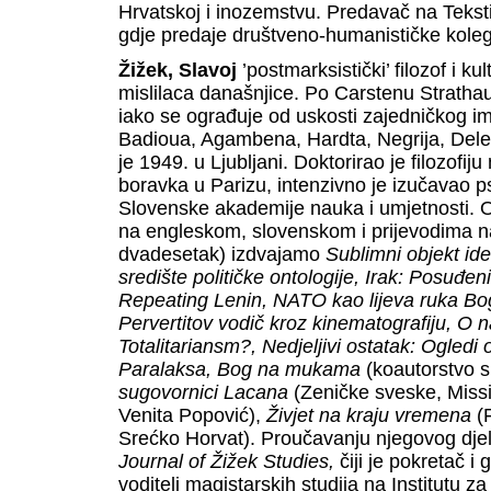
Hrvatskoj i inozemstvu. Predavač na Tekst
gdje predaje društveno-humanističke koleg
Žižek, Slavoj
’postmarksistički’ filozof i ku
mislilaca današnjice. Po Carstenu Strathaus
iako se ograđuje od uskosti zajedničkog im
Badioua, Agambena, Hardta, Negrija, Deleu
je 1949. u Ljubljani. Doktorirao je filozofij
boravka u Parizu, intenzivno je izučavao p
Slovenske akademije nauka i umjetnosti. O
na engleskom, slovenskom i prijevodima na
dvadesetak) izdvajamo
Sublimni objekt ide
središte političke ontologije, Irak: Posuđen
Repeating Lenin, NATO kao lijeva ruka Bog
Pervertitov vodič kroz kinematografiju, O 
Totalitariansm?, Nedjeljivi ostatak: Ogledi 
Paralaksa, Bog na mukama
(koautorstvo 
sugovornici Lacana
(Zeničke sveske, Missi
Venita Popović),
Živjet na kraju vremena
(
Srećko Horvat). Proučavanju njegovog dje
Journal of Žižek Studies,
čiji je pokretač i
voditelj magistarskih studija na Institutu z