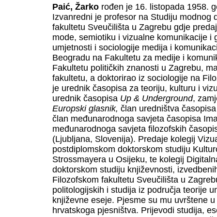
Paić, Žarko
rođen je 16. listopada 1958. g
Izvanredni je profesor na Studiju modnog 
fakultetu Sveučilišta u Zagrebu gdje predaje
mode, semiotiku i vizualne komunikacije i go
umjetnosti i sociologije medija i komunika
Beogradu na Fakultetu za medije i komunika
Fakultetu političkih znanosti u Zagrebu, mag
fakultetu, a doktorirao iz sociologije na F
je urednik časopisa za teoriju, kulturu i vi
urednik časopisa
Up & Underground
, zamj
Europski glasnik,
član uredništva časopisa
član međunarodnoga savjeta časopisa Image
međunarodnoga savjeta filozofskih časop
(Ljubljana, Slovenija). Predaje kolegij Vizu
postdiplomskom doktorskom studiju Kulturol
Strossmayera u Osijeku, te kolegij Digital
doktorskom studiju književnosti, izvedbenih
Filozofskom fakultetu Sveučilišta u Zagrebu.
politologijskih i studija iz područja teorije u
književne eseje. Pjesme su mu uvrštene u 
hrvatskoga pjesništva. Prijevodi studija, es