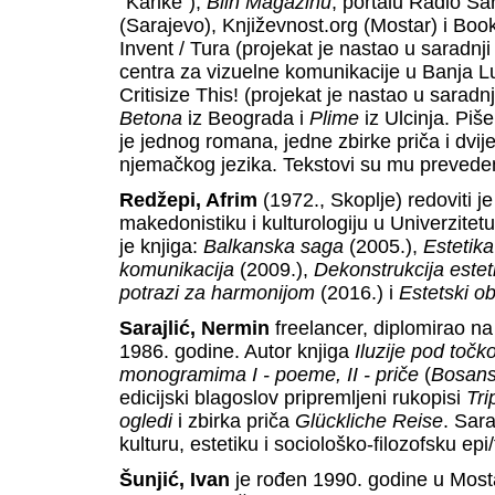
"Karike"),
Blin Magazinu
, portalu Radio Sar
(Sarajevo), Književnost.org (Mostar) i Book
Invent / Tura (projekat je nastao u saradnj
centra za vizuelne komunikacije u Banja Lu
Critisize This! (projekat je nastao u saradn
Betona
iz Beograda i
Plime
iz Ulcinja. Piše
je jednog romana, jedne zbirke priča i dvij
njemačkog jezika. Tekstovi su mu prevedeni
Redžepi, Afrim
(1972., Skoplje) redoviti je
makedonistiku i kulturologiju u Univerzitetu
je knjiga:
Balkanska saga
(2005.),
Estetika
komunikacija
(2009.),
Dekonstrukcija este
potrazi za harmonijom
(2016.) i
Estetski ob
Sarajlić, Nermin
freelancer, diplomirao na
1986. godine. Autor knjiga
Iluzije pod točk
monogramima I - poeme, II - priče
(
Bosans
edicijski blagoslov pripremljeni rukopisi
Tri
ogledi
i zbirka priča
Glückliche Reise
. Sara
kulturu, estetiku i sociološko-filozofsku ep
Šunjić, Ivan
je rođen 1990. godine u Mos