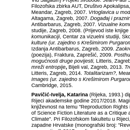
Vid Sagadin)
Projekt svobode: Jean-Paul Sa
Filozofska zbirka AUT, Društvo Apokalipsa
Meandar, Zagreb, 2007.
Vrtoglavica u modi
Altagama, Zagreb, 2007.
Događaj i praznin
Antibarbarus, Zagreb, 2007.
Vizualne komu
studije, Zagreb, 2008. (Prijevod iste knji
komunikaciji
, Centar za vizuelni studiji, S
kulture (ur. zajedno s Krešimirom Purgar
Izdanja Antibarbarus, Zagreb, 2009.
Zaokr
(poezija), Fraktura, Zaprešić, 2009.
Posthu
mogućnosti druge povijesti,
Litteris, Zagre
mreži entropije
,
Bijeli val, Zagreb, 2013.
Tr
Litteris, Zagreb, 2014.
Totalitarizam?,
Mean
Images (ur. zajedno s Krešimirom Purgar
Cambridge, 2015.
Pavičić-Ivelja, Katarina
(Rijeka, 1993.) d
Rijeci akademske godine 2017/2018. Magistri
književnost na temu "Reproduction Rights 
of Science Fiction Literature as a Critique 
Climate". Pri Filozofskom fakultetu u Rijec
zapadne Hrvatske (monografski broj: "Revol