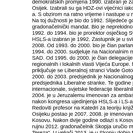
demokratskih promjena 1990. izabran je z
Osijek. Izabrali su ga HDZ-ovi vijećnici ia
a. S obzirom na ratno vrijeme i nastupe u 
Na toj dužnosti je bio do 1992. Slijedeće
gradonačelnički mandat. Bio je neprekidno
1992. do 1994. bio je prorektor osječkog S
HSLS-a izabran je 1992. Zastupnik je u sv
2008. Od 1993. do 2000. bio je član parl
1994. do 2000. sudjeluje na Nacionalnim 
SAD. Od 1995. do 2000. je član delegacij
regionalnih i lokalnih vlasti Vijeća Europ
priključuje se Liberalnoj stranci Vlade Go
2000. do 2003. predsjednik je Nacionalnog 
predsjednika Liberalne stranke. Te godine 
internacionale, svjetske federacije liberaln
2004. je u Jeruzalemu imenovan za ambasa
nakon kongresa ujedinjenja HSLS-a i LS-a
Redoviti profesor na Katedri za teoriju kn
Osijeku postao je 2007. 2008. je imenova
Kosovu. Nakon dvije godine odlazi s Koso
rujnu 2012. gradonačelnik Skopja uručio 
Tereza". U veljači 2013. je u Skopju dob