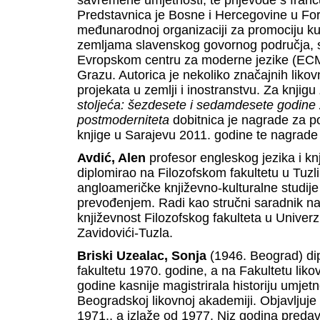
savremene umjetnosti, te prijevode s franc
Predstavnica je Bosne i Hercegovine u For
međunarodnoj organizaciji za promociju k
zemljama slavenskog govornog područja, sa
Evropskom centru za moderne jezike (ECM
Grazu. Autorica je nekoliko značajnih likov
projekata u zemlji i inostranstvu. Za knjigu
stoljeća: šezdesete i sedamdesete godine 2
postmoderniteta
dobitnica je nagrade za 
knjige u Sarajevu 2011. godine te nagrade
Avdić, Alen
profesor engleskog jezika i kn
diplomirao na Filozofskom fakultetu u Tuzli
angloameričke književno-kulturalne studije 
prevođenjem. Radi kao stručni saradnik na 
književnost Filozofskog fakulteta u Univerzite
Zavidovići-Tuzla.
Briski Uzealac, Sonja
(1946. Beograd) dip
fakultetu 1970. godine, a na Fakultetu likov
godine kasnije magistrirala historiju umjetno
Beogradskoj likovnoj akademiji. Objavljuje 
1971., a izlaže od 1977. Niz godina predav