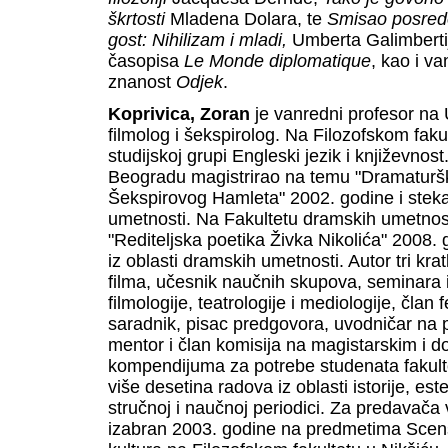
škrtosti
Mladena Dolara, te
Smisao posre
gost: Nihilizam i mladi,
Umberta Galimbertij
časopisa
Le Monde diplomatique
, kao i va
znanost
Odjek
.
Koprivica, Zoran
je vanredni profesor na 
filmolog i šekspirolog. Na Filozofskom faku
studijskoj grupi Engleski jezik i književno
Beogradu magistrirao na temu "Dramaturški
Šekspirovog Hamleta" 2002. godine i steka
umetnosti. Na Fakultetu dramskih umetnos
"Rediteljska poetika Živka Nikolića" 2008.
iz oblasti dramskih umetnosti. Autor tri k
filma, učesnik naučnih skupova, seminara 
filmologije, teatrologije i mediologije, član f
saradnik, pisac predgovora, uvodničar na 
mentor i član komisija na magistarskim i d
kompendijuma za potrebe studenata fakulte
više desetina radova iz oblasti istorije, estet
stručnoj i naučnoj periodici. Za predavača
izabran 2003. godine na predmetima Scenski