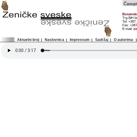
Časopis
Bosansko
Trg BiH b
Tel. +387
Fax: +387
E-mail:
z
Aktuelni broj
Naslovnica
Impressum
Sadržaj
O autorima
|
|
|
|