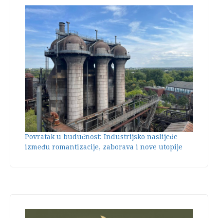
Povratak u budućnost: Industrijsko naslijeđe
između romantizacije, zaborava i nove utopije