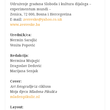
Udruženje građana Sloboda i kultura dijaloga –
experimentum mundi –
Zenica, 72 000, Bosna i Hercegovina
E-mail:
zesveske@yahoo.co.uk
www.zesveske.ba
Uredni/k/ca:
Nermin Sarajlić
Venita Popović
Redakcija
:
Nermina Mujagić
Dragoslav Dedović
Marijana Senjak
Cover:
Art fotografije
iz ciklusa
Moja djeca
Mladena Pikulića
mladenpikulic.nl
Layout: