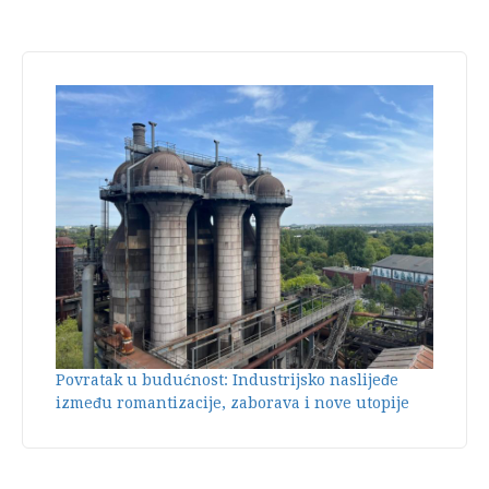
Povratak u budućnost: Industrijsko naslijeđe
između romantizacije, zaborava i nove utopije