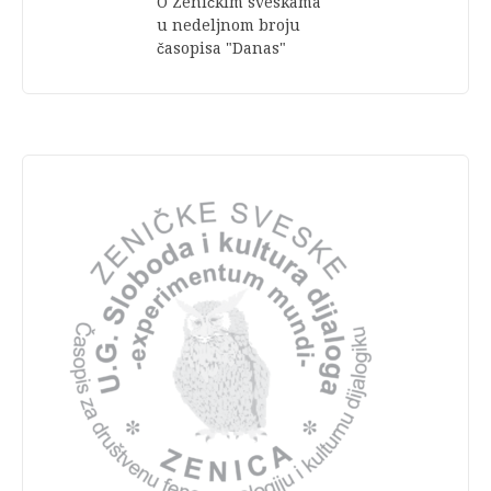
O Zeničkim sveskama
u nedeljnom broju
časopisa "Danas"