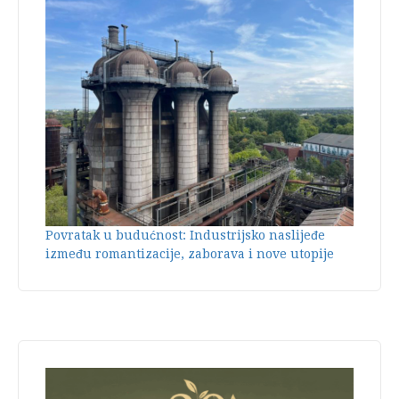
Povratak u budućnost: Industrijsko naslijeđe
između romantizacije, zaborava i nove utopije