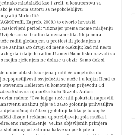
odjednako mladalački kao i zreli, u koautorstvu sa
kako je samom autoru za nepokolebljivu
ografiji Mirko Ilić –
(AGM/Profil, Zagreb, 2008.) to otvorio hrvatski
 za naslovljeni period: “Diznajer prema mome mišljenju
. Uvijek sam se trudio da nemam stila. Ideja mora
može raditi gledanjem u prošlost ili gledanjem u
ne ne zanima što drugi od mene očekuju; kad mi nešto
azlog da i dalje to radim.U američkom tisku nazvali su
 s mojim rješenjem ne dolaze u obzir. Samo dok si
te u obe oblasti kao sjena pratit će umjetnika do
nepopustljivosti osvjedočiti se može i u knjizi Head to
sa Stevenom Hellerom (u komotnijem prijevodu Od
 izdavač slavna njujorška kuća Rizzoli. Autori
 ovim radom: “Ova knjiga neće niti pokušati napraviti
anstvenu analizu gdje je i zašto golotinja prihvatljiva
pa djelomičnoj ili čitavoj golotinji koliko je to uopće
afički dizajn i reklama upotrebljavaju gola muška i
i određeno raspoloženje. Većina objavljenih primjera
oba slobodnog od zabrana kakve su postojale u