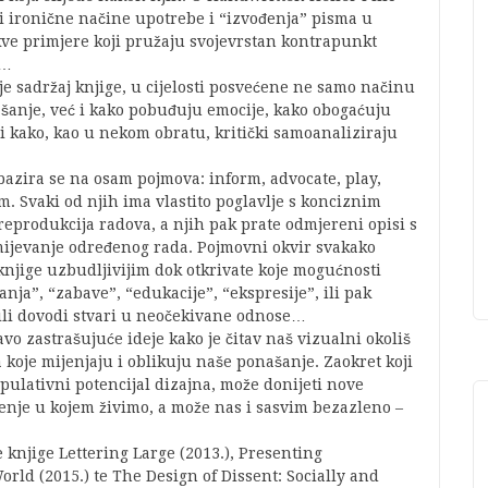
 i ironične načine upotrebe i “izvođenja” pisma u
e primjere koji pružaju svojevrstan kontrapunkt
e…
e sadržaj knjige, u cijelosti posvećene ne samo načinu
našanje, već i kako pobuđuju emocije, kako obogaćuju
 kako, kao u nekom obratu, kritički samoanaliziraju
azira se na osam pojmova: inform, advocate, play,
m. Svaki od njih ima vlastito poglavlje s konciznim
eprodukcija radova, a njih pak prate odmjereni opisi s
jevanje određenog rada. Pojmovni okvir svakako
e knjige uzbudljivijim dok otkrivate koje mogućnosti
nja”, “zabave”, “edukacije”, “ekspresije”, ili pak
ili dovodi stvari u neočekivane odnose…
o zastrašujuće ideje kako je čitav naš vizualni okoliš
oje mijenjaju i oblikuju naše ponašanje. Zaokret koji
nipulativni potencijal dizajna, može donijeti nove
uženje u kojem živimo, a može nas i sasvim bezazleno –
e knjige Lettering Large (2013.), Presenting
rld (2015.) te The Design of Dissent: Socially and