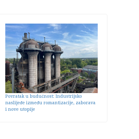
Povratak u budućnost: Industrijsko
naslijeđe između romantizacije, zaborava
i nove utopije