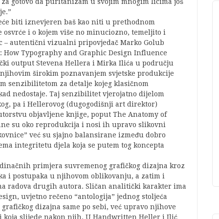
za gotovo da puritanizam u svojim mnogim licima još
je.”
neće biti iznevjeren baš kao niti u prethodnom
osvrće i o kojem više no minuciozno, temeljito i
sac – autentični vizualni pripovjedač Marko Golub
 Do: How Typography and Graphic Design Influence
čki output Stevena Hellera i Mirka Ilića u području
aja njihovim širokim poznavanjem svjetske produkcije
im senzibilitetom za detalje kojeg klasičnom
d nedostaje. Taj senzibilitet vjerojatno dijelom
kog, pa i Hellerovog (dugogodišnji art direktor)
utorstvu objavljene knjige, poput The Anatomy of
ne su oko reprodukcija i nosi ih upravo slikovni
ikovnice” već su sjajno balansirane između dobro
ma integritetu djela koja se putem tog koncepta
edinačnih primjera suvremenog grafičkog dizajna kroz
ka i postupaka u njihovom oblikovanju, a zatim i
a radova drugih autora. Sličan analitički karakter ima
esign, uvjetno rečeno “antologija” jednog stoljeća
 grafičkog dizajna same po sebi, već upravo njihove
i koja slijede nakon njih. U Handwritten Heller i Ilić