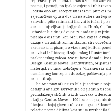
represivnija vremena. Danas uzimamo zdravo 
postoji, i postoji, no ipak je osjetno i ublažavan
I odista obećani recepcijski izazov i putokaz 
zajedničkom opusu dva vrsna autora na koji se 
zahvalno piše rafinirani likovni kritičar i pi
apropo objavljivanja knjige Stop, Think, Go,
Behavior lucidnog dvojca: “Dosadašnji zajedni
pisanja o dizajnu, koji broji više knjiga, osv
dizajna vizualnih komunikacija, ali i određen
akademskom pisanju o vizualnoj kulturi poneka
proizlazi iz Ilićevog dizajnerskog i ilustrators
praktičarskog zaleđa. Sve njihove dosad u koa
Design, Genius Moves, Handwritten, orijentira
materijal, no nisu uobičajene “dizajnerske sl
osmišljenog koncepta i dubokog poštovanja pre
prezentiraju…
…The Anatomy of Design bila je seciranje poj
detaljnu analizu skrivenih i očiglednih uzora
pronalaženje sličnih takvih uzoraka u desecim
i knjiga Genius Moves – 100 icons of graphic d
dizajna u kojoj glavnu ulogu ne igraju “ikone”
relacije prema djelima koja su im prethodila il