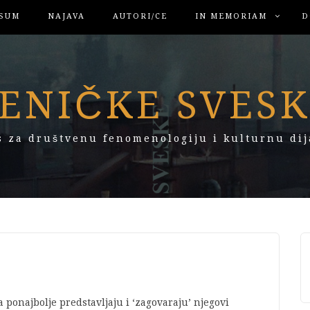
SUM
NAJAVA
AUTORI/CE
IN MEMORIAM
D
ENIČKE SVES
s za društvenu fenomenologiju i kulturnu dij
a ponajbolje predstavljaju i ‘zagovaraju’ njegovi