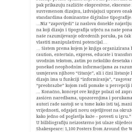
pak prikazuju različite ekspresivne, ekscesne
suvremenom dizajnu, izdvajajući upravo onakv
standardima dominantne digitalne tipografij
…Niz “zapovijedi” iz naslova donekle najavljuj
na koji dizajn i tipografija utječu na naše po
naše razumijevanje određenih poruka, pa čak i
vlastiti manipulativni potencijal…
… Sistem prema kojem je knjiga organizirana b
caution, entertain, express, educate i transfor
uvodnim tekstom, zatim po nekoliko desetaka r
ponekad neophodnim informacijama za razumi
usmjerava njihovo “čitanje”, ali i čini listanj
dizajn ima u funkciji “informiranja”, “zagovara
“preobrazbe” kojom radi pomake u percepciji 
… Konačno, koncept ove knjige polazi od zaprav
zasićen naredbama, upozorenjima i porukama k
autori rade sastoji se u tome kako isti taj, ma
vrijednosti, odgajati novu osjetljivost na okr
kako jedno od poglavlja kaže – povesti u igru.”
U bilbliografiju neizostavno još ulaze slijedeć
Shakespeare: 1,100 Posters from Around the Wo