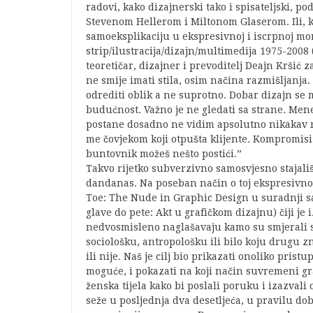
radovi, kako dizajnerski tako i spisateljski, p
Stevenom Hellerom i Miltonom Glaserom. Ili, 
samoeksplikaciju u ekspresivnoj i iscrpnoj mon
strip/ilustracija/dizajn/multimedija 1975-2008 
teoretičar, dizajner i prevoditelj Deajn Kršić
ne smije imati stila, osim načina razmišljanja
odrediti oblik a ne suprotno. Dobar dizajn se 
budućnost. Važno je ne gledati sa strane. Me
postane dosadno ne vidim apsolutno nikakav r
me čovjekom koji otpušta klijente. Kompromisi
buntovnik možeš nešto postići.”
Takvo rijetko subverzivno samosvjesno stajališ
dandanas. Na poseban način o toj ekspresivnoj 
Toe: The Nude in Graphic Design u suradnji 
glave do pete: Akt u grafičkom dizajnu) čiji je
nedvosmisleno naglašavaju kamo su smjerali s
sociološku, antropološku ili bilo koju drugu zn
ili nije. Naš je cilj bio prikazati onoliko pristu
moguće, i pokazati na koji način suvremeni gr
ženska tijela kako bi poslali poruku i izazval
seže u posljednja dva desetljeća, u pravilu d