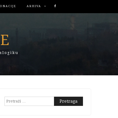
ONACIJE
ARHIVA
KE
alogiku
Pretraga: