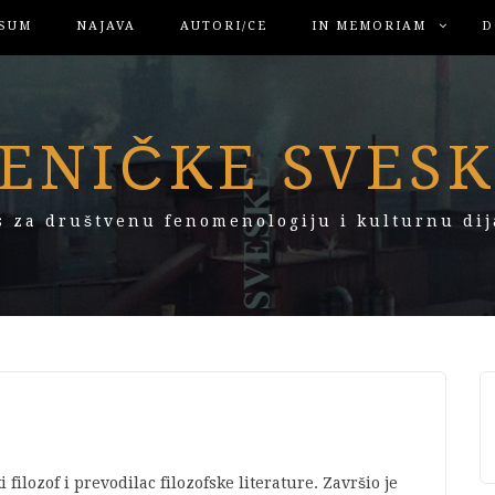
SUM
NAJAVA
AUTORI/CE
IN MEMORIAM
D
ENIČKE SVES
s za društvenu fenomenologiju i kulturnu dij
ilozof i prevodilac filozofske literature. Završio je