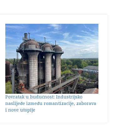
Povratak u budućnost: Industrijsko
naslijeđe između romantizacije, zaborava
i nove utopije