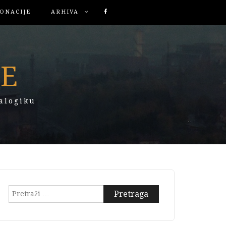
ONACIJE
ARHIVA
KE
alogiku
Pretraga: