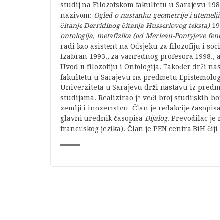
studij na Filozofskom fakultetu u Sarajevu 198
nazivom:
Ogled o nastanku geometrije i utemelji
čitanje Derridinog čitanja Husserlovog teksta)
19
ontologija, metafizika (od Merleau-Pontyjeve fen
radi kao asistent na Odsjeku za filozofiju i soc
izabran 1993., za vanrednog profesora 1998., 
Uvod u filozofiju i Ontologija. Također drži n
fakultetu u Sarajevu na predmetu Epistemologi
Univerziteta u Sarajevu drži nastavu iz pred
studijama. Realizirao je veći broj studijskih b
zemlji i inozemstvu. Član je redakcije časopis
glavni urednik časopisa
Dijalog
. Prevodilac je
francuskog jezika). Član je PEN centra BiH čij