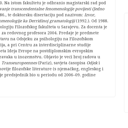
0. Na istom fakultetu je odbranio magistarski rad pod
vanje transcendentalne fenomenologije povijesti (Jedno
86., te doktorsku disertaciju pod nazivom:
Izvor,
omenologije ka Derridinoj gramatologiji
(1992.). Od 1988.
iologiju Filozofskog fakulteta u Sarajevu. Za docenta je
a za redovnog profesora 2004. Predaje je predmete
astavu na Odsjeku za psihologiju na Filozofskom
ja, a pri Centru za interdisciplinarne studije
meta Ideja Evrope na postdiplomskim evropskim
oravaka u inozemstvu. Objavio je veći broj radova u
a
Transeuropeennes
(Pariz), savjeta časopisa
Odjek
i
 novije filozofske literature (s njemačkog, engleskog i
i je predsjednik bio u periodu od 2006–09. godine