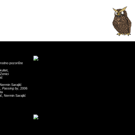
rodno pozorište
ultet,
 Zenici
ić
Nermin Sarajlić
ć,
Passing by
, 2006
ta
ć, Nermin Sarajlić