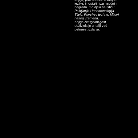
jezike, i nositelj niza naučnih
nagrada. Od djela se ističu:
Psihijatrija i fenomenologija
Tijelo
,
Psyche i techne
,
Mitovi
našeg vremena
.
Knjiga
Neugodni gost
doživjela je u Italiji već
petnaest izdanja.