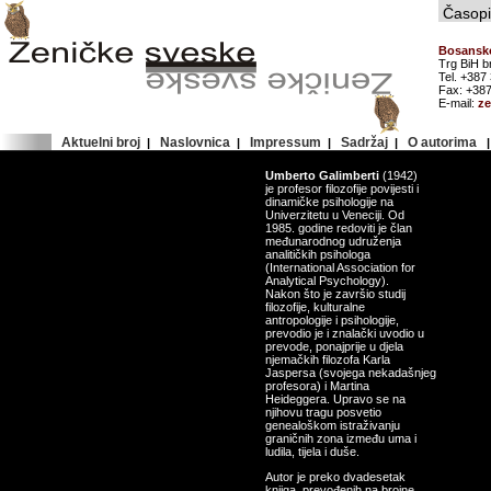
Časopis
Bosansko
Trg BiH b
Tel. +387
Fax: +387
E-mail:
z
Aktuelni broj
Naslovnica
Impressum
Sadržaj
O autorima
|
|
|
|
Umberto Galimberti
(1942)
je profesor filozofije povijesti i
dinamičke psihologije na
Univerzitetu u Veneciji. Od
1985. godine redoviti je član
međunarodnog udruženja
analitičkih psihologa
(International Association for
Analytical Psychology).
Nakon što je završio studij
filozofije, kulturalne
antropologije i psihologije,
prevodio je i znalački uvodio u
prevode, ponajprije u djela
njemačkih filozofa Karla
Jaspersa (svojega nekadašnjeg
profesora) i Martina
Heideggera. Upravo se na
njihovu tragu posvetio
genealoškom istraživanju
graničnih zona između uma i
ludila, tijela i duše.
Autor je preko dvadesetak
knjiga, prevođenih na brojne