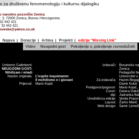
 za društvenu fenomenologiju i kulturnu dijalogiku
 narodno pozorište Zenica
r. 3, 72000 Zenica, Bosna i Hercegovina
 32 442 421
 32 442 421
esveske@yahoo.co.uk
Najava
Donacije
Arhiva
Projekti
edicija "Missing Link"
|
|
|
|
|
Video
Neugodni gost
Pokoljenje x, pokoljenje ravnodušnih
Umberto Galimberti:
Izdavači:
Bosansko na
NEUGODNI GOST:
Zenica
Nihilizam i mladi
Pedagoški fak
Naslov originala:
L’ospite inquietante:
Univerzitet u
Il nichilismo e i giovani
Za izdavača:
Hazim Begag
Prijevod:
Mario Kopić
Damir Kukić
Predgovor/pogovor:
Mario Kopić, 
Cover:
Danica Daki
dtp:
Jadranka Bal
Uredni/k/ca edicije:
Venita Popovi
Layout:
Žarko Marić
Web design:
Samir Lemeš