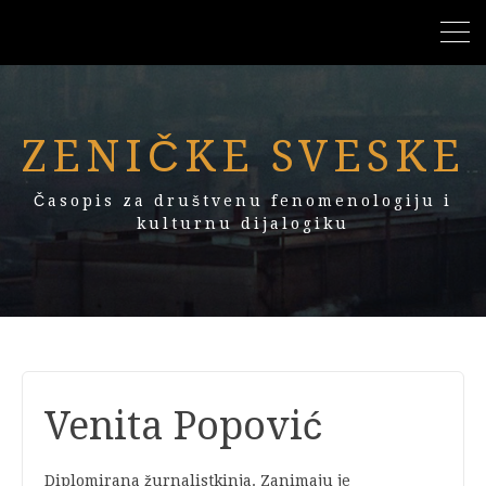
ZENIČKE SVESKE
Časopis za društvenu fenomenologiju i
kulturnu dijalogiku
Venita Popović
Diplomirana žurnalistkinja. Zanimaju je