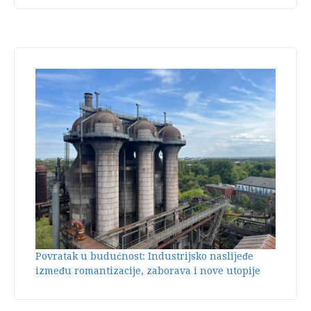
Povratak u budućnost: Industrijsko naslijeđe
između romantizacije, zaborava i nove utopije