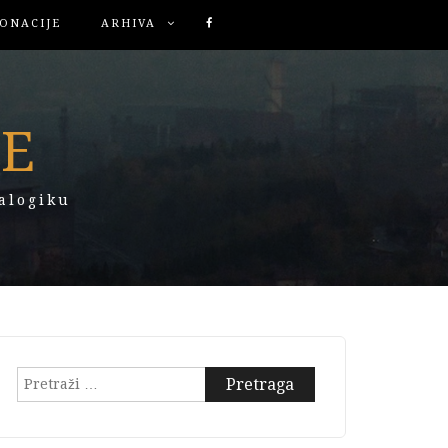
ONACIJE
ARHIVA
KE
alogiku
Pretraga: