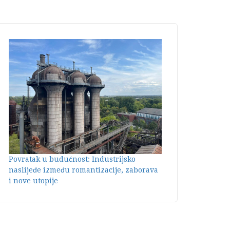
Povratak u budućnost: Industrijsko
naslijeđe između romantizacije, zaborava
i nove utopije