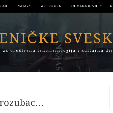
SUM
NAJAVA
AUTORI/CE
IN MEMORIAM
D
ENIČKE SVES
s za društvenu fenomenologiju i kulturnu dij
 trozubac…