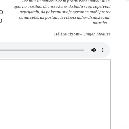
Počinili su najveći zločin protiv žena: naveli su ih,
uporno, nasilno, da mrze žene, da budu svoji sopstveni
O
neprijatelji, da pokrenu svoje ogromne moći protiv
samih sebe, da postanu izvršioci njihovih muževnih
D
potreba…
Hélène Cixous –
Smijeh Meduze