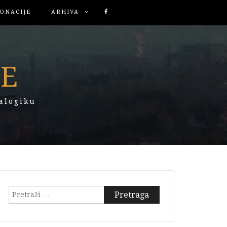
ONACIJE
ARHIVA
KE
alogiku
Pretraga: