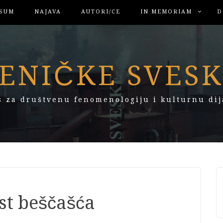
SUM
NAJAVA
AUTORI/CE
IN MEMORIAM
D
ENIČKE SVES
s za društvenu fenomenologiju i kulturnu dij
ost beščašća