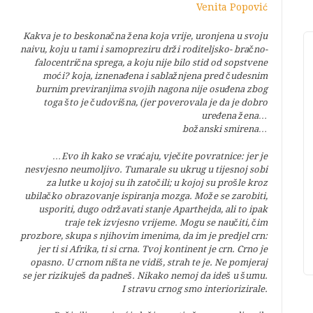
Venita Popović
Kakva je to beskonačna žena koja vrije, uronjena u svoju
naivu, koju u tami i samopreziru drži roditeljsko- bračno-
falocentrična sprega, a koju nije bilo stid od sopstvene
moći? koja, iznenađena i sablažnjena pred čudesnim
burnim previranjima svojih nagona nije osuđena zbog
toga što je čudovišna, (jer poverovala je da je dobro
uređena žena…
božanski smirena…
…Evo ih kako se vraćaju, vječite povratnice: jer je
nesvjesno neumoljivo. Tumarale su ukrug u tijesnoj sobi
za lutke u kojoj su ih zatočili; u kojoj su prošle kroz
ubilačko obrazovanje ispiranja mozga. Može se zarobiti,
usporiti, dugo održavati stanje Aparthejda, ali to ipak
traje tek izvjesno vrijeme. Mogu se naučiti, čim
prozbore, skupa s njihovim imenima, da im je predjel crn:
jer ti si Afrika, ti si crna. Tvoj kontinent je crn. Crno je
opasno. U crnom ništa ne vidiš, strah te je. Ne pomjeraj
se jer rizikuješ da padneš. Nikako nemoj da ideš u šumu.
I stravu crnog smo interiorizirale.