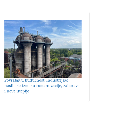
Povratak u budućnost: Industrijsko
naslijeđe između romantizacije, zaborava
i nove utopije