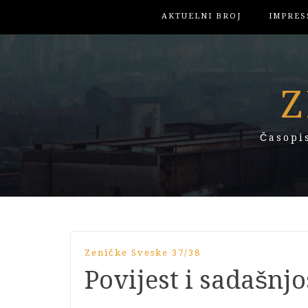
AKTUELNI BROJ
IMPRES
Z
Časopi
Zeničke Sveske 37/38
Povijest i sadašnj