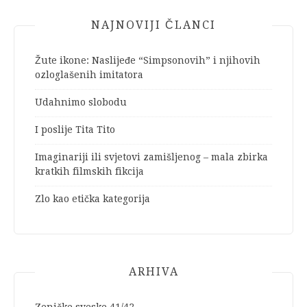
NAJNOVIJI ČLANCI
Žute ikone: Naslijeđe “Simpsonovih” i njihovih
ozloglašenih imitatora
Udahnimo slobodu
I poslije Tita Tito
Imaginariji ili svjetovi zamišljenog – mala zbirka
kratkih filmskih fikcija
Zlo kao etička kategorija
ARHIVA
Zeničke sveske 41/42