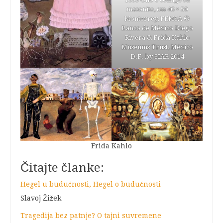
masonite, cm 46 × 50
Monterrey, FEMSA ©
Banco de México Diego
Rivera & Frida Kahlo
Museums Trust, México
D.F. by SIAE 2014
Frida Kahlo
Čitajte članke:
Hegel u budućnosti, Hegel o budućnosti
Slavoj Žižek
Tragedija bez patnje? O tajni suvremene