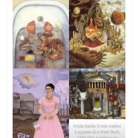
Frida Kahlo Il mio vestito
è appeso là o New York,
1933 Olio e collage su