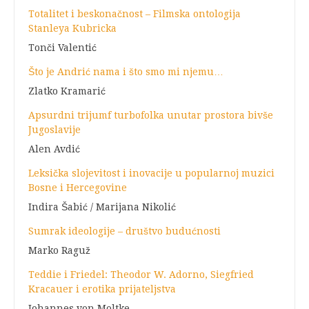
Totalitet i beskonačnost – Filmska ontologija
Stanleya Kubricka
Tonči Valentić
Što je Andrić nama i što smo mi njemu…
Zlatko Kramarić
Apsurdni trijumf turbofolka unutar prostora bivše
Jugoslavije
Alen Avdić
Leksička slojevitost i inovacije u popularnoj muzici
Bosne i Hercegovine
Indira Šabić / Marijana Nikolić
Sumrak ideologije – društvo budućnosti
Marko Raguž
Teddie i Friedel: Theodor W. Adorno, Siegfried
Kracauer i erotika prijateljstva
Johannes von Moltke