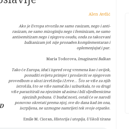
Alen Avdić
Ako je Evropa stvorila ne samo rasizam, nego i anti-
rasizam, ne samo mizoginiju nego i feminizam, ne samo
antisemitizam nego i njegovu osudu, onda za takozvani
balkanizam još nije pronađen komplementaran i
oplemenjujući par.
Maria Todorova,
Imaginarni Balkan
Tako će Europa, idući ispred svog vremena kao i uvijek,
ponuditi svijetu primjer i proslaviti se njegovom
provedbom u ulozi izvršitelja i žrtve… Što se više za njih
istrošila, što se više namučila i uzburkala, to su drugi
više parazitirali na njezinim užasima i bili sljedbenicima
njezinih pobuna. U budućnosti, ostali će se narodi
ponovno okretati prema njoj, sve do dana kad im ona,
D
iscrpljena, ne uzmogne namrijeti tek svoje otpatke.
Emile M. Cioran,
Historija i utopija, U školi tirana