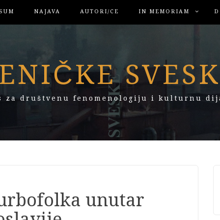
SUM
NAJAVA
AUTORI/CE
IN MEMORIAM
D
ENIČKE SVES
s za društvenu fenomenologiju i kulturnu dij
turbofolka unutar
oslavije