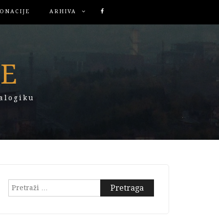
ONACIJE
ARHIVA
KE
alogiku
Pretraga: