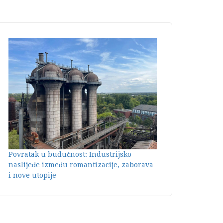
Povratak u budućnost: Industrijsko
naslijeđe između romantizacije, zaborava
i nove utopije