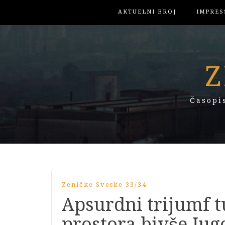
AKTUELNI BROJ
IMPRES
Z
Časopi
Zeničke Sveske 33/34
Apsurdni trijumf 
prostora bivše Jug