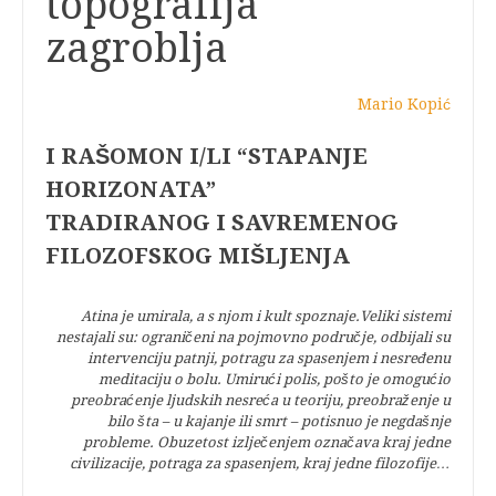
topografija
zagroblja
Mario Kopić
I RAŠOMON I/LI “STAPANJE
HORIZONATA”
TRADIRANOG I SAVREMENOG
FILOZOFSKOG MIŠLJENJA
Atina je umirala, a s njom i kult spoznaje.Veliki sistemi
nestajali su: ograničeni na pojmovno područje, odbijali su
intervenciju patnji, potragu za spasenjem i nesređenu
meditaciju o bolu. Umirući polis, pošto je omogućio
preobraćenje ljudskih nesreća u teoriju, preobraženje u
bilo šta – u kajanje ili smrt – potisnuo je negdašnje
probleme. Obuzetost izlječenjem označava kraj jedne
civilizacije, potraga za spasenjem, kraj jedne filozofije…