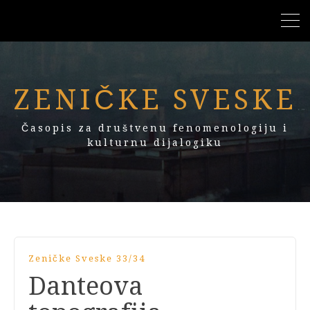
ZENIČKE SVESKE
Časopis za društvenu fenomenologiju i
kulturnu dijalogiku
Zeničke Sveske 33/34
Danteova