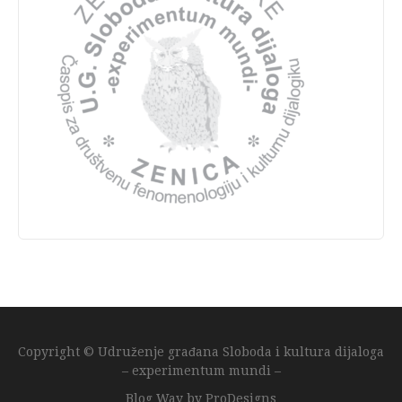
Copyright © Udruženje građana Sloboda i kultura dijaloga
– experimentum mundi –
Blog Way by
ProDesigns