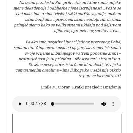
Na svom je zalasku Rim prihvatio od Atine samo odjeke
njene dekadencije i odbljeske njene iscrpljenosti…Pošto se
i mi nalazimo u simetrijskoj tački antičke agonije, mučeni
istim boljkama i privučeni istim neodoljivim čarima,
primjećujemo kako se veliki sistemi ukidaju pod dejstvom
njihovog ograničenog savršenstva…
Pa ako smo negativni junaci jednog prezrenog Doba,
samom tom činjenicom nismo i njegovi savremenici: izdati
svoje vrijeme ili biti njegov vatreni pobornik znači –
protivrječnost je tu prividna – učestvovati u istom činu.
Strašne nesvjestice, istančane klonulosti, težnja ka
vanvremenim oreolima – ima li ikoga ko u sebi nije otkrio
te puteve ka mudrosti?
Emile M. Cioran, Kratki pregled raspadanja