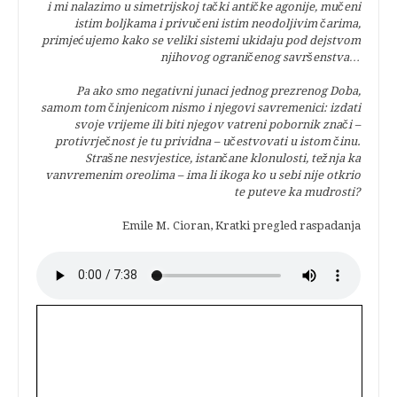
i mi nalazimo u simetrijskoj tački antičke agonije, mučeni
istim boljkama i privučeni istim neodoljivim čarima,
primjećujemo kako se veliki sistemi ukidaju pod dejstvom
njihovog ograničenog savršenstva…
Pa ako smo negativni junaci jednog prezrenog Doba,
samom tom činjenicom nismo i njegovi savremenici: izdati
svoje vrijeme ili biti njegov vatreni pobornik znači –
protivrječnost je tu prividna – učestvovati u istom činu.
Strašne nesvjestice, istančane klonulosti, težnja ka
vanvremenim oreolima – ima li ikoga ko u sebi nije otkrio
te puteve ka mudrosti?
Emile M. Cioran, Kratki pregled raspadanja