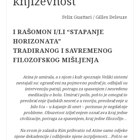
književnost
Felix Guattari / Gilles Deleuze
I RAŠOMON I/LI “STAPANJE
HORIZONATA”
TRADIRANOG I SAVREMENOG
FILOZOFSKOG MIŠLJENJA
Atina je umirala, a s njom i kult spoznaje.Veliki sistemi
nestajali su: ograničeni na pojmovno područje, odbijali su
intervenciju patnji, potragu za spasenjem i nesređenu
meditaciju o bolu. Umirući polis, pošto je omogućio
preobraćenje ljudskih nesreća u teoriju, preobraženje u
bilo šta – u kajanje ili smrt – potisnuo je negdašnje
probleme. Obuzetost izlječenjem označava kraj jedne
civilizacije, potraga za spasenjem, kraj jedne filozofije…
Na svom je zalasku Rim prihvatio od Atine samo odjeke
njene dekadencije i odbljeske njene iscrpljenosti…Pošto se