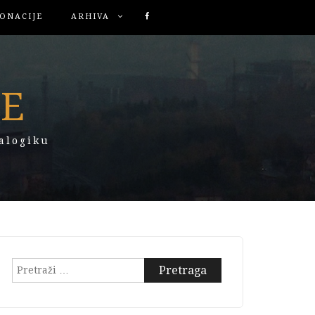
ONACIJE
ARHIVA
KE
alogiku
Pretraga: