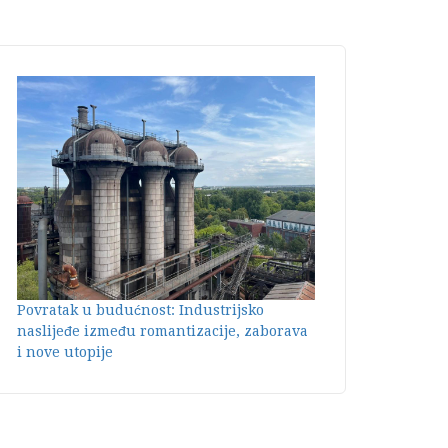
Povratak u budućnost: Industrijsko
naslijeđe između romantizacije, zaborava
i nove utopije