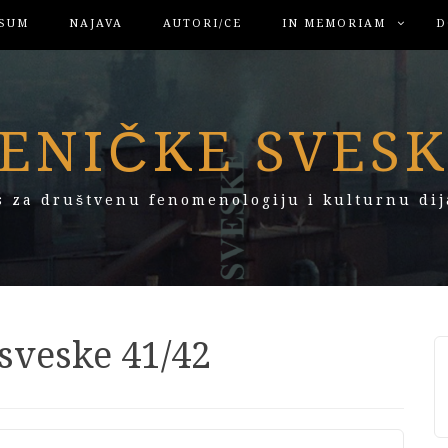
SUM
NAJAVA
AUTORI/CE
IN MEMORIAM
D
ENIČKE SVES
s za društvenu fenomenologiju i kulturnu dij
sveske 41/42