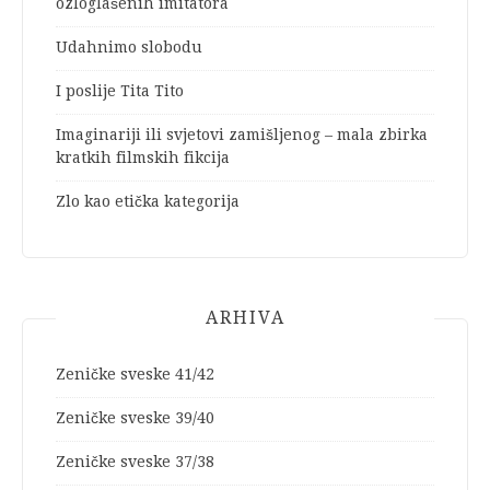
ozloglašenih imitatora
Udahnimo slobodu
I poslije Tita Tito
Imaginariji ili svjetovi zamišljenog – mala zbirka
kratkih filmskih fikcija
Zlo kao etička kategorija
ARHIVA
Zeničke sveske 41/42
Zeničke sveske 39/40
Zeničke sveske 37/38