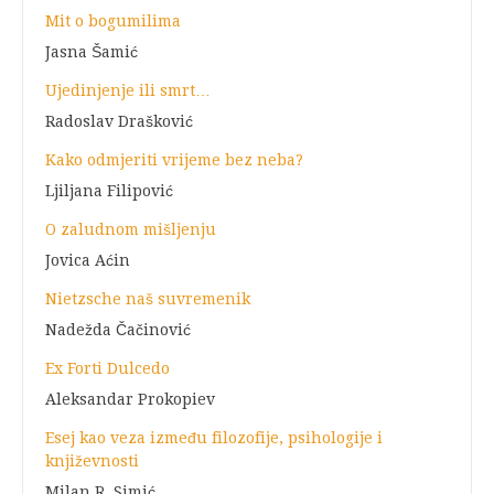
Mit o bogumilima
Jasna Šamić
Ujedinjenje ili smrt…
Radoslav Drašković
Kako odmjeriti vrijeme bez neba?
Ljiljana Filipović
O zaludnom mišljenju
Jovica Aćin
Nietzsche naš suvremenik
Nadežda Čačinović
Ex Forti Dulcedo
Aleksandar Prokopiev
Esej kao veza između filozofije, psihologije i
književnosti
Milan R. Simić