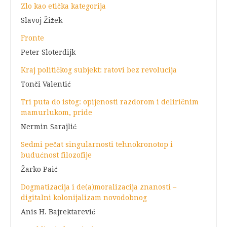
Zlo kao etička kategorija
Slavoj Žižek
Fronte
Peter Sloterdijk
Kraj političkog subjekt: ratovi bez revolucija
Tonči Valentić
Tri puta do istog: opijenosti razdorom i deliričnim
mamurlukom, pride
Nermin Sarajlić
Sedmi pečat singularnosti tehnokronotop i
budućnost filozofije
Žarko Paić
Dogmatizacija i de(a)moralizacija znanosti –
digitalni kolonijalizam novodobnog
Anis H. Bajrektarević