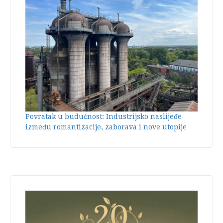
Povratak u budućnost: Industrijsko naslijeđe
između romantizacije, zaborava i nove utopije