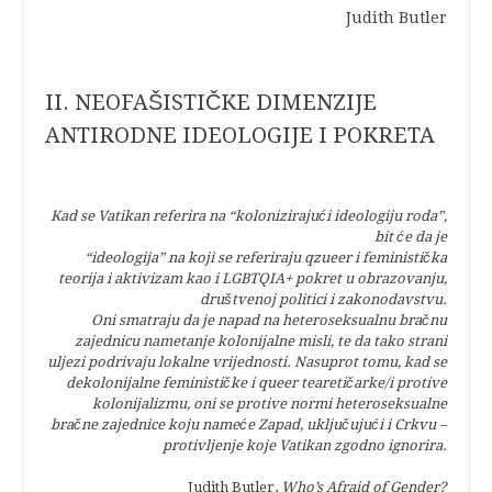
Judith Butler
II. NEOFAŠISTIČKE DIMENZIJE
ANTIRODNE IDEOLOGIJE I POKRETA
Kad se Vatikan referira na “kolonizirajući ideologiju roda”,
bit će da je
“ideologija” na koji se referiraju qzueer i feministička
teorija i aktivizam kao i LGBTQIA+ pokret u obrazovanju,
društvenoj politici i zakonodavstvu.
Oni smatraju da je napad na heteroseksualnu bračnu
zajednicu nametanje kolonijalne misli, te da tako strani
uljezi podrivaju lokalne vrijednosti. Nasuprot tomu, kad se
dekolonijalne feminističke i queer tearetičarke/i protive
kolonijalizmu, oni se protive normi heteroseksualne
bračne zajednice koju nameće Zapad, uključujući i Crkvu –
protivljenje koje Vatikan zgodno ignorira.
Judith Butler,
Who’s Afraid of Gender?