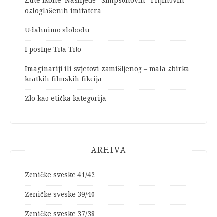
Žute ikone: Naslijeđe “Simpsonovih” i njihovih
ozloglašenih imitatora
Udahnimo slobodu
I poslije Tita Tito
Imaginariji ili svjetovi zamišljenog – mala zbirka
kratkih filmskih fikcija
Zlo kao etička kategorija
ARHIVA
Zeničke sveske 41/42
Zeničke sveske 39/40
Zeničke sveske 37/38