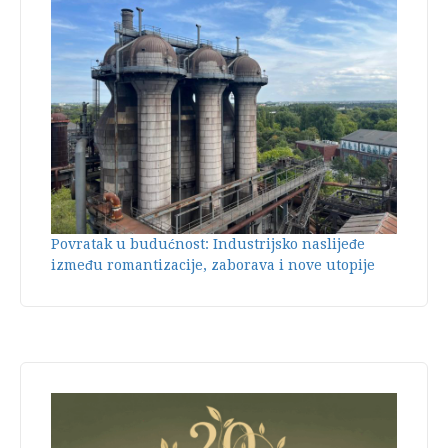
Povratak u budućnost: Industrijsko naslijeđe
između romantizacije, zaborava i nove utopije