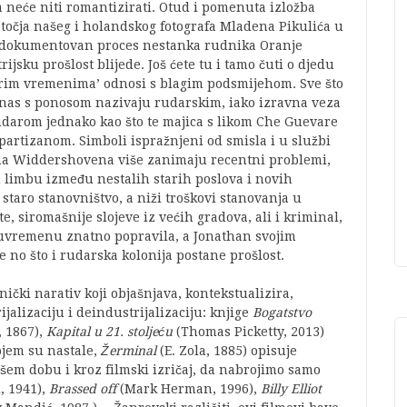
 ga neće niti romantizirati. Otud i pomenuta izložba
otočja našeg i holandskog fotografa Mladena Pikulića u
je dokumentovan proces nestanka rudnika Oranje
ijsku prošlost blijede. Još ćete tu i tamo čuti o djedu
dobrim vremenima’ odnosi s blagim podsmijehom. Sve što
 danas s ponosom nazivaju rudarskim, iako izravna veza
rudarom jednako kao što te majica s likom Che Guevare
partizanom. Simboli ispražnjeni od smisla i u službi
a Widdershovena više zanimaju recentni problemi,
u limbu između nestalih starih poslova i novih
e staro stanovništvo, a niži troškovi stanovanja u
, siromašnije slojeve iz većih gradova, ali i kriminal,
eđuvremenu znatno popravila, a Jonathan svojim
je no što i rudarska kolonija postane prošlost.
nički narativ koji objašnjava, kontekstualizira,
jalizaciju i deindustrijalizaciju: knjige
Bogatstvo
 1867),
Kapital u 21. stoljeću
(Thomas Picketty, 2013)
jem su nastale,
Žerminal
(E. Zola, 1885) opisuje
em dobu i kroz filmski izričaj, da nabrojimo samo
, 1941),
Brassed off
(Mark Herman, 1996),
Billy Elliot