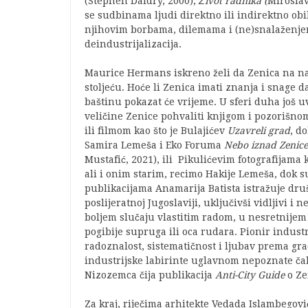
(Stephen Daldry, 2000),
Život radnika (
Miroslav
se sudbinama ljudi direktno ili indirektno ob
njihovim borbama, dilemama i (ne)snalaženje
deindustrijalizacija.
Maurice Hermans iskreno želi da Zenica na naj
stoljeću. Hoće li Zenica imati znanja i snage 
baštinu pokazat će vrijeme. U sferi duha još u
veličine Zenice pohvaliti knjigom i pozorišno
ili filmom kao što je Bulajićev
Uzavreli grad
, d
Samira Lemeša i Eko Foruma
Nebo iznad Zenice
Mustafić, 2021), ili Pikulićevim fotografijam
ali i onim starim, recimo Hakije Lemeša, dok s
publikacijama Anamarija Batista istražuje dru
poslijeratnoj Jugoslaviji, uključivši vidljivi 
boljem slučaju vlastitim radom, u nesretnijem
pogibije supruga ili oca rudara. Pionir indust
radoznalost, sistematičnost i ljubav prema gra
industrijske labirinte uglavnom nepoznate čak 
Nizozemca čija publikacija
Anti-City Guide
o Zen
Za kraj, riječima arhitekte Vedada Islambegov