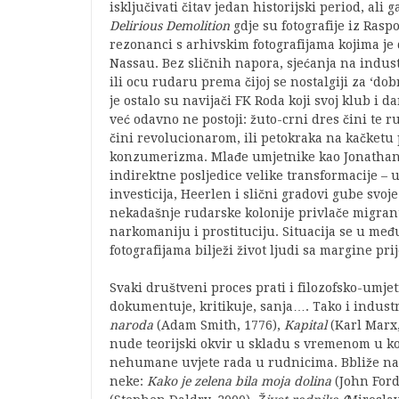
isključivati čitav jedan historijski period, ali
Delirious Demolition
gdje su fotografije iz Rasp
rezonanci s arhivskim fotografijama kojima 
Nassau. Bez sličnih napora, sjećanja na industr
ili ocu rudaru prema čijoj se nostalgiji za ‘
je ostalo su navijači FK Roda koji svoj klub i
već odavno ne postoji: žuto-crni dres čini te 
čini revolucionarom, ili petokraka na kačketu 
konzumerizma. Mlađe umjetnike kao Jonathan
indirektne posljedice velike transformacije – 
investicija, Heerlen i slični gradovi gube svoj
nekadašnje rudarske kolonije privlače migrante
narkomaniju i prostituciju. Situacija se u m
fotografijama bilježi život ljudi sa margine pri
Svaki društveni proces prati i filozofsko-umjet
dokumentuje, kritikuje, sanja…. Tako i industri
naroda
(Adam Smith, 1776),
Kapital
(Karl Marx,
nude teorijski okvir u skladu s vremenom u ko
nehumane uvjete rada u rudnicima. Bbliže naš
neke:
Kako je zelena bila moja dolina
(John Ford