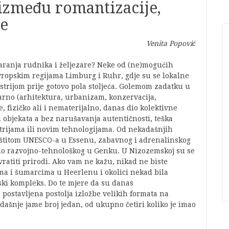
 između romantizacije,
je
Venita Popović
aranja rudnika i željezare? Neke od (ne)mogućih
vropskim regijama Limburg i Ruhr, gdje su se lokalne
strijom prije gotovo pola stoljeća. Golemom zadatku u
inarno (arhitektura, urbanizam, konzervacija,
e, fizičko ali i nematerijalno, danas dio kolektivne
 objekata a bez narušavanja autentičnosti, teška
strijama ili novim tehnologijama. Od nekadašnjih
štitom UNESCO-a u Essenu, zabavnog i adrenalinskog
o razvojno-tehnološkog u Genku. U Nizozemskoj su se
 vratiti prirodi. Ako vam ne kažu, nikad ne biste
ma i šumarcima u Heerlenu i okolici nekad bila
ski kompleks. Do te mjere da su danas
 postavljena postolja izložbe velikih formata na
dašnje jame broj jedan, od ukupno četiri koliko je imao