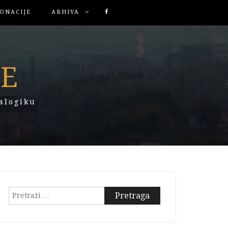
ONACIJE
ARHIVA
KE
alogiku
Pretraga: