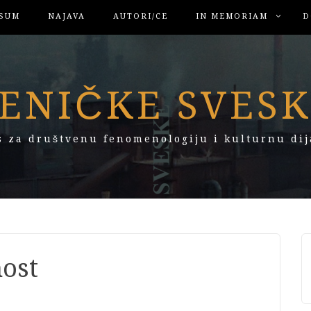
SUM
NAJAVA
AUTORI/CE
IN MEMORIAM
D
ENIČKE SVES
s za društvenu fenomenologiju i kulturnu dij
ost