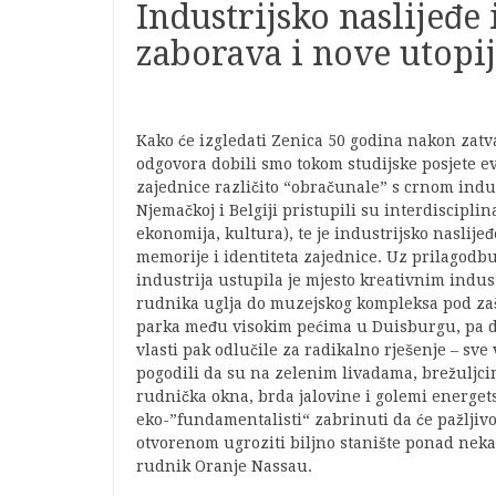
Industrijsko naslijeđe
zaborava i nove utopi
Kako će izgledati Zenica 50 godina nakon zatv
odgovora dobili smo tokom studijske posjete e
zajednice različito “obračunale” s crnom indu
Njemačkoj i Belgiji pristupili su interdiscipl
ekonomija, kultura), te je industrijsko naslijeđ
memorije i identiteta zajednice. Uz prilagodbu
industrija ustupila je mjesto kreativnim indu
rudnika uglja do muzejskog kompleksa pod za
parka među visokim pećima u Duisburgu, pa d
vlasti pak odlučile za radikalno rješenje – sve
pogodili da su na zelenim livadama, brežuljci
rudnička okna, brda jalovine i golemi energet
eko-”fundamentalisti“ zabrinuti da će pažljivo
otvorenom ugroziti biljno stanište ponad neka
rudnik Oranje Nassau.