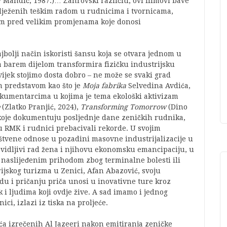
 Mandić, 1987.)… Žanrovski različiti, ovi filmovi bave
ilježenih teškim radom u rudnicima i tvornicama,
m pred velikim promjenama koje donosi
bolji način iskoristi šansu koja se otvara jednom u
da barem dijelom transformira fizičku industrijsku
vijek stojimo dosta dobro – ne može se svaki grad
m predstavom kao što je
Moja fabrika
Selvedina Avdića,
okumentarcima u kojima je tema ekološki aktivizam
(Zlatko Pranjić, 2024),
Transforming Tomorrow
(Dino
a koje dokumentuju posljednje dane zeničkih rudnika,
u RMK i rudnici prebacivali rekorde. U svojim
štvene odnose u pozadini masovne industrijalizacije u
i nevidljivi rad žena i njihovu ekonomsku emancipaciju, u
 naslijeđenim prihodom zbog terminalne bolesti ili
rijskog turizma u Zenici, Afan Abazović, svoju
du i pričanju priča unosi u inovativne ture kroz
i ljudima koji ovdje žive. A sad imamo i jednog
ici, izlazi iz tiska na proljeće.
ića izrečenih Al Jazeeri nakon emitiranja zeničke