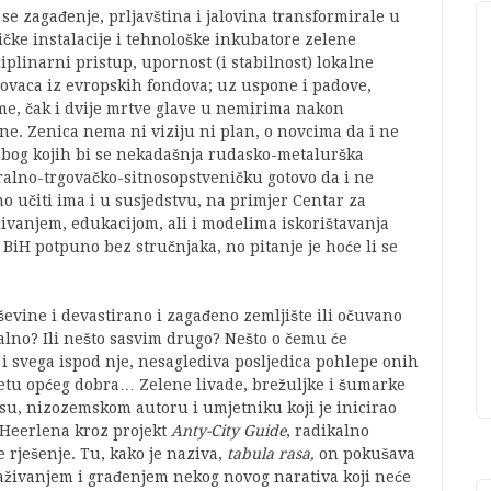
se zagađenje, prljavština i jalovina transformirale u
čke instalacije i tehnološke inkubatore zelene
sciplinarni pristup, upornost (i stabilnost) lokalne
o novaca iz evropskih fondova; uz uspone i padove,
eme, čak i dvije mrtve glave u nemirima nakon
ne. Zenica nema ni viziju ni plan, o novcima da i ne
zbog kojih bi se nekadašnja rudasko-metalurška
ralno-trgovačko-sitnosopstveničku gotovo da i ne
o učiti ima i u susjedstvu, na primjer Centar za
aživanjem, edukacijom, ali i modelima iskorištavanja
i BiH potpuno bez stručnjaka, no pitanje je hoće li se
uševine i devastirano i zagađeno zemljište ili očuvano
jalno? Ili nešto sasvim drugo? Nešto o čemu će
e i svega ispod nje, nesaglediva posljedica pohlepe onih
štetu općeg dobra… Zelene livade, brežuljke i šumarke
su, nizozemskom autoru i umjetniku koji je inicirao
 Heerlena kroz projekt
Anty-City Guide
, radikalno
je rješenje. Tu, kako je naziva,
tabula rasa,
on pokušava
aživanjem i građenjem nekog novog narativa koji neće