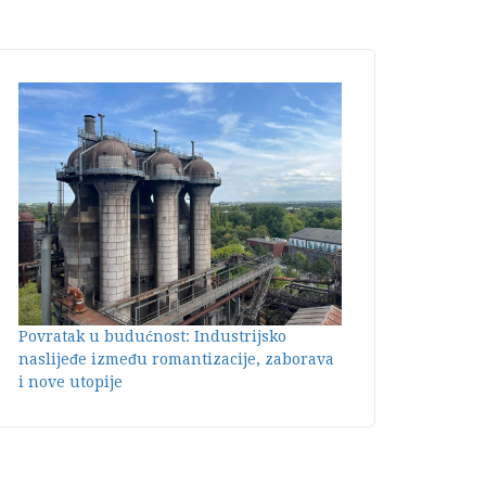
Povratak u budućnost: Industrijsko
naslijeđe između romantizacije, zaborava
i nove utopije