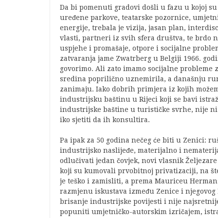
Da bi pomenuti gradovi došli u fazu u kojoj su 
uređene parkove, teatarske pozornice, umjetni
energije, trebala je vizija, jasan plan, interdi
vlasti, partneri iz svih sfera društva, te brd
uspjehe i promašaje, otpore i socijalne probl
zatvaranja jame Zwatrberg u Belgiji 1966. godi
govorimo. Ali zato imamo socijalne probleme 
sredina poprilično uznemirila, a današnju ru
zanimaju. Iako dobrih primjera iz kojih možem
industrijsku baštinu u Rijeci koji se bavi istr
industrijske baštine u turističke svrhe, nije n
iko sjetiti da ih konsultira.
Pa ipak za 50 godina nečeg će biti u Zenici: r
industrijsko naslijeđe, materijalno i nemateri
odlučivati jedan čovjek, novi vlasnik Željezar
koji su kumovali prvobitnoj privatizaciji, na 
je teško i zamisliti, a prema Mauriceu Herman
razmjenu iskustava između Zenice i njegovog
brisanje industrijske povijesti i nije najsretni
popuniti umjetničko-autorskim izričajem, istr