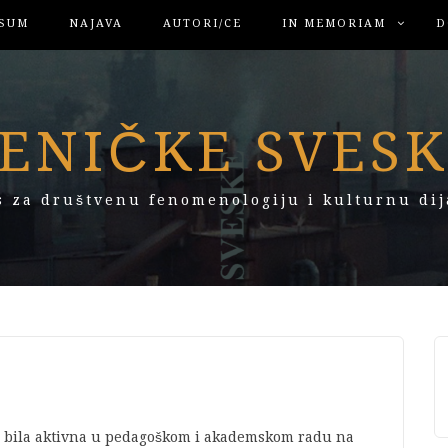
SUM
NAJAVA
AUTORI/CE
IN MEMORIAM
D
ENIČKE SVES
s za društvenu fenomenologiju i kulturnu dij
; bila aktivna u pedagoškom i akademskom radu na