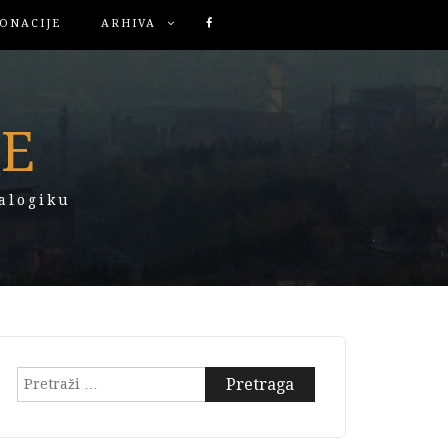
ONACIJE
ARHIVA
KE
alogiku
Pretraga: