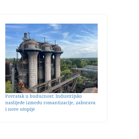
Povratak u budućnost: Industrijsko
naslijeđe između romantizacije, zaborava
i nove utopije