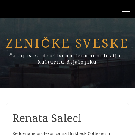
ZENIČKE SVESKE
Časopis za društvenu fenomenologiju i
kulturnu dijalogiku
Renata Salecl
Redovna je profesorica na Birkbeck Collegeu u