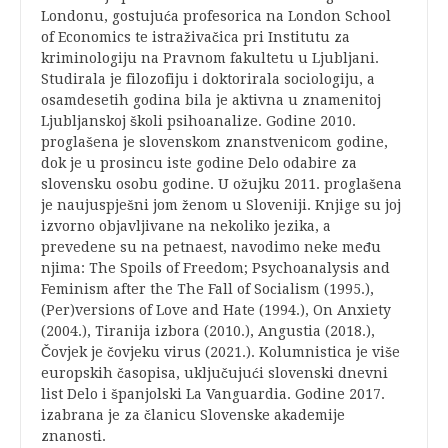
Londonu, gostujuća profesorica na London School
of Economics te istraživačica pri Institutu za
kriminologiju na Pravnom fakultetu u Ljubljani.
Studirala je filozofiju i doktorirala sociologiju, a
osamdesetih godina bila je aktivna u znamenitoj
Ljubljanskoj školi psihoanalize. Godine 2010.
proglašena je slovenskom znanstvenicom godine,
dok je u prosincu iste godine Delo odabire za
slovensku osobu godine. U ožujku 2011. proglašena
je naujuspješni jom ženom u Sloveniji. Knjige su joj
izvorno objavljivane na nekoliko jezika, a
prevedene su na petnaest, navodimo neke među
njima: The Spoils of Freedom; Psychoanalysis and
Feminism after the The Fall of Socialism (1995.),
(Per)versions of Love and Hate (1994.), On Anxiety
(2004.), Tiranija izbora (2010.), Angustia (2018.),
Čovjek je čovjeku virus (2021.). Kolumnistica je više
europskih časopisa, uključujući slovenski dnevni
list Delo i španjolski La Vanguardia. Godine 2017.
izabrana je za članicu Slovenske akademije
znanosti.