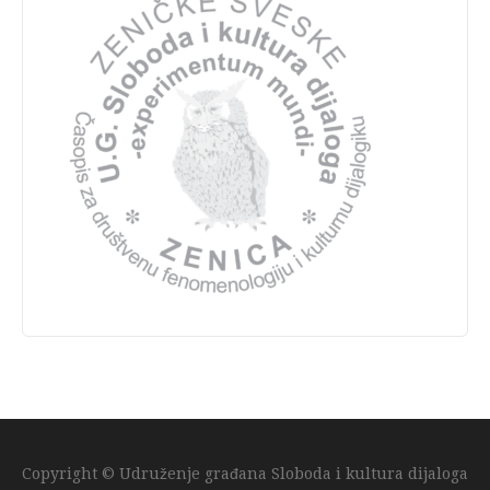
Copyright © Udruženje građana Sloboda i kultura dijaloga