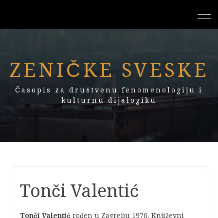
ZENIČKE SVESKE
Časopis za društvenu fenomenologiju i
kulturnu dijalogiku
Tonči Valentić
Tonči Valentić
rođen u Zagrebu 1976. Književni