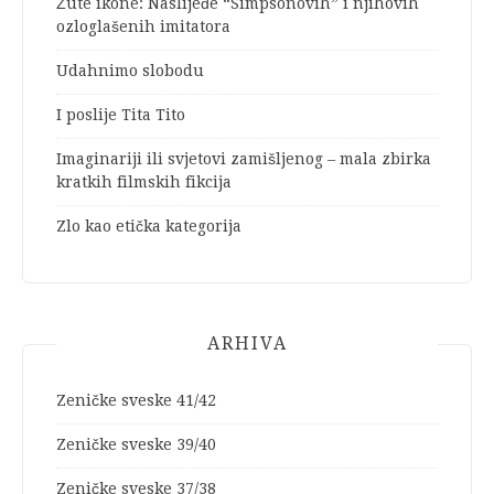
Žute ikone: Naslijeđe “Simpsonovih” i njihovih
ozloglašenih imitatora
Udahnimo slobodu
I poslije Tita Tito
Imaginariji ili svjetovi zamišljenog – mala zbirka
kratkih filmskih fikcija
Zlo kao etička kategorija
ARHIVA
Zeničke sveske 41/42
Zeničke sveske 39/40
Zeničke sveske 37/38