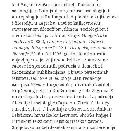
kritičar, teoretičar i prevoditelj. Doktorirao
sociologiju u Ljubljani, magistrirao sociologiju i
antropologiju u Budimpešti, diplomirao književnost
i filozofiju u Zagrebu. Bavi se književnošću,
suvremenom filozofijom, filmom, sociologijom i
medijskom teorijom. Autor knjiga
Mnogostruke
moderne
(2006.),
Camera Abscondita – Zapisi o
ontologiji fotografije
(2013.) i
Arhipelag suvremene
filozofije
(2018.). Od 1995. godine kontinuirano
objavljuje eseje, književne kritike i znanstvene
radove iz spomenutih područja u domaćim i
inozemnim publikacijama. Objavio petstotinjak
tekstova. Od 1999-2008. bio je član redakcije
časopisa
Vijenac
. Dugogodišnji urednik i voditelj
Književnog petka u Knjižnicama grada Zagreba. S
engleskoga jezika preveo deset knjiga iz područja
filozofije i sociologije (Eagleton, Žižek, Critchley,
Furedi, Salecl…) i stotinjak tekstova. Suradnik na
Leksikonu hrvatske književnosti Školske knjige i
Filmskom leksikonu Leksikografskog zavoda.
Sudjelovao na četrdesetak seminara i konferencija