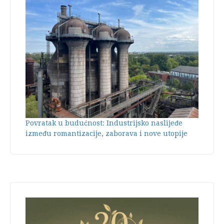
Povratak u budućnost: Industrijsko naslijeđe
između romantizacije, zaborava i nove utopije