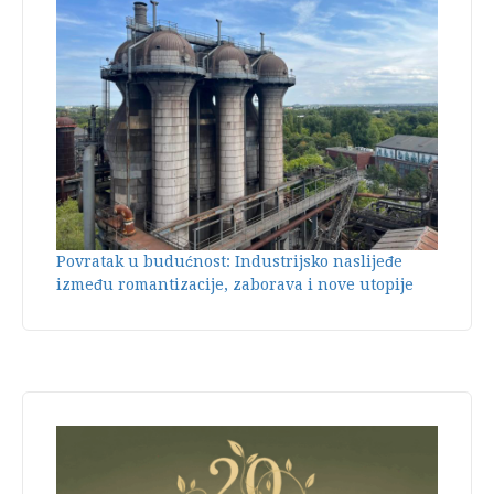
Povratak u budućnost: Industrijsko naslijeđe
između romantizacije, zaborava i nove utopije