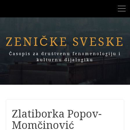
ZENIČKE SVESKE
Časopis za društvenu fenomenologiju i
kulturnu dijalogiku
Zlatiborka Popov-
Momčinović