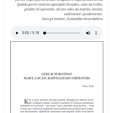
ljudski govor možete uporabiti dvojako: zato da volite,
gradite ili oprostite, ali isto tako da mučite, mrzite,
uništavate i poništavate.
George Steiner, Gramatike stvaralaštva