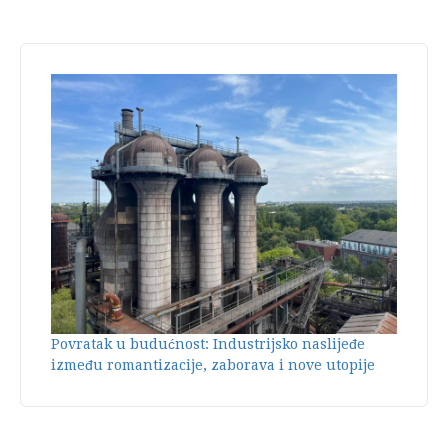
Povratak u budućnost: Industrijsko naslijeđe
između romantizacije, zaborava i nove utopije