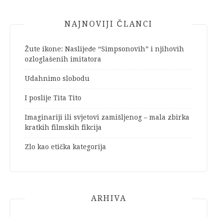
NAJNOVIJI ČLANCI
Žute ikone: Naslijeđe “Simpsonovih” i njihovih
ozloglašenih imitatora
Udahnimo slobodu
I poslije Tita Tito
Imaginariji ili svjetovi zamišljenog – mala zbirka
kratkih filmskih fikcija
Zlo kao etička kategorija
ARHIVA