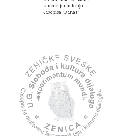
u nedeljnom broju
časopisa "Danas"