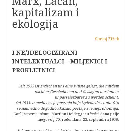
Marx, Lacan,
kapitalizam i
ekologija
Slavoj Žižek
I NE/IDELOGIZIRANI
INTELEKTUALCI – MILJENICI I
PROKLETNICI
Seit 1933 ist zwischen uns eine Wüste gelegt, die mitdem
nachher Geschehenen und Gesagten nur immer
unpasseierbarer zu werden scheint.
Od 1933. između nas je pustinja koja izgleda da s onim što
se naknadno dogodilo i kazalo postaje sve neprohodnija.
Karl Jaspers u pismu Martinu Heideggeru četiri dana prije
njegovog 70. rođendana, 22. septembra 1959.
Još me zaprepaštava, iako drugima to izgleda naivno, da