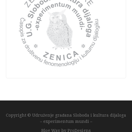
Copyright © Udruženje građana Sloboda i kultura dijaloga
– experimentum mundi –
Blog Way by
ProDesigns