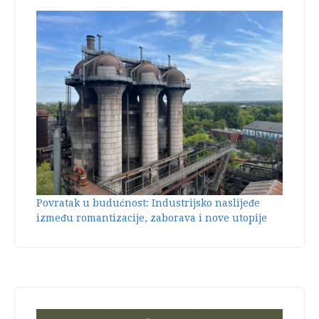
Povratak u budućnost: Industrijsko naslijeđe
između romantizacije, zaborava i nove utopije