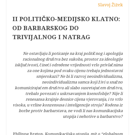
Slavoj Žižek
II POLITIČKO-MEDIJSKO KLATNO:
OD BARBARSKOG DO
TRIVIJALNOG I NATRAG
Ne ostavljaju li poticanje na kraj političnog i apologija
racionalnog društva bez sukoba, prostor za ideologije
isključivosti, čineći određene vrijednosti vrlo privlačnima
za one kojima pod svaku cijenu trebaju jednostavni
smjerokazi? Ne bi li razvoj neoindividualizma,
neoindividualizma samca koji živi u snažno
komunicirajućem društvu ali slabo susretajućem društvu,
trebalo povezati s uskrsavanjem ksenofobije? Nije li
renesansa krajnje desnice cijena vjerovanja, i to vrlo
visoka, u vrline konzensusa i inteligencije stroja? Rođena iz
borbe protiv barbarstava, ne vodi li nas komunikacijska
utopija i nehotive u barbarstvo?
Philippe Breton,
Komunikacijska utopija, mit o “globalnom