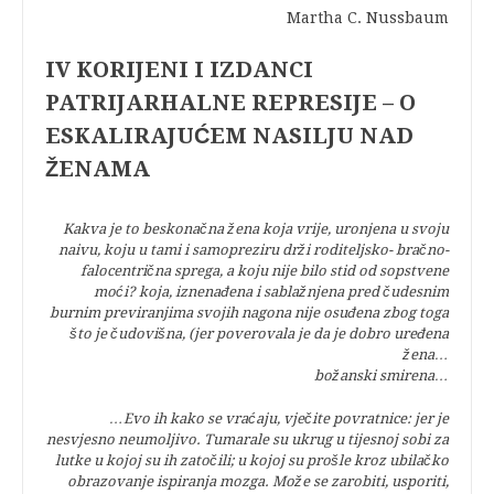
Martha C. Nussbaum
IV KORIJENI I IZDANCI
PATRIJARHALNE REPRESIJE – O
ESKALIRAJUĆEM NASILJU NAD
ŽENAMA
Kakva je to beskonačna žena koja vrije, uronjena u svoju
naivu, koju u tami i samopreziru drži roditeljsko- bračno-
falocentrična sprega, a koju nije bilo stid od sopstvene
moći? koja, iznenađena i sablažnjena pred čudesnim
burnim previranjima svojih nagona nije osuđena zbog toga
što je čudovišna, (jer poverovala je da je dobro uređena
žena…
božanski smirena…
…Evo ih kako se vraćaju, vječite povratnice: jer je
nesvjesno neumoljivo. Tumarale su ukrug u tijesnoj sobi za
lutke u kojoj su ih zatočili; u kojoj su prošle kroz ubilačko
obrazovanje ispiranja mozga. Može se zarobiti, usporiti,