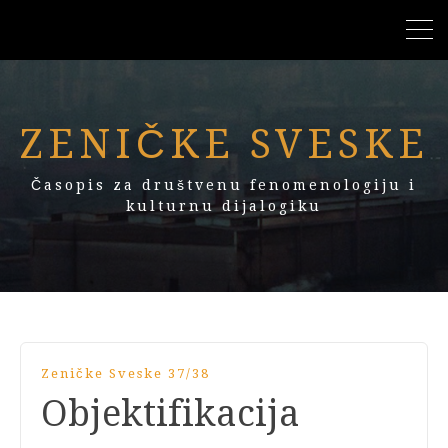
ZENIČKE SVESKE
Časopis za društvenu fenomenologiju i
kulturnu dijalogiku
Zeničke Sveske 37/38
Objektifikacija