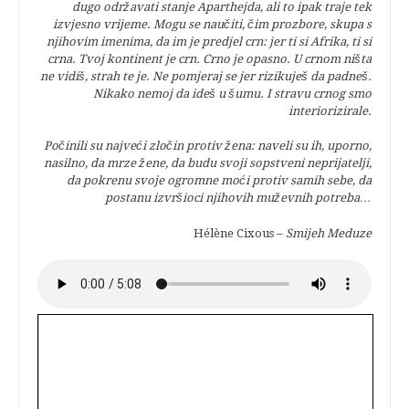
dugo održavati stanje Aparthejda, ali to ipak traje tek
izvjesno vrijeme. Mogu se naučiti, čim prozbore, skupa s
njihovim imenima, da im je predjel crn: jer ti si Afrika, ti si
crna. Tvoj kontinent je crn. Crno je opasno. U crnom ništa
ne vidiš, strah te je. Ne pomjeraj se jer rizikuješ da padneš.
Nikako nemoj da ideš u šumu. I stravu crnog smo
interiorizirale.
Počinili su najveći zločin protiv žena: naveli su ih, uporno,
nasilno, da mrze žene, da budu svoji sopstveni neprijatelji,
da pokrenu svoje ogromne moći protiv samih sebe, da
postanu izvršioci njihovih muževnih potreba…
Hélène Cixous –
Smijeh Meduze