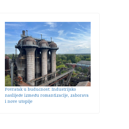
Povratak u budućnost: Industrijsko
naslijeđe između romantizacije, zaborava
i nove utopije