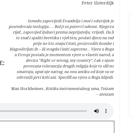
Peter Sloterdijk
Između zapovijedi Evanđelja i moći oduvijek je
posredovala teologija…. Božji su putevi čudesni. Njegova
riječ, zapovijed ljubavi prema neprijatelju, vrijedi. Da li
to znači spaliti heretika i vješticu, poslati djecu na rad
prije no što znaju čitati, proizvoditi bombe i
blagoslivljati ih – ili svagda činiti suprotno…Vjera u Boga
u Evropi postala je momentom vjere u vlastiti narod, a
deviza “Right or wrong, my country”, čak s njom
E:
povezana tolerancija drugih religija koje to slično
smatraju, upućuje natrag, na onu antiku od koje su se
odvratili prvi kršćani. Specifična vjera u Boga blijedi.
Max Horkheimer,
Kritika instrumentalnog uma, Teizam
– ateizam