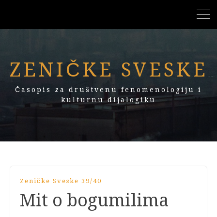
ZENIČKE SVESKE
Časopis za društvenu fenomenologiju i
kulturnu dijalogiku
Zeničke Sveske 39/40
Mit o bogumilima