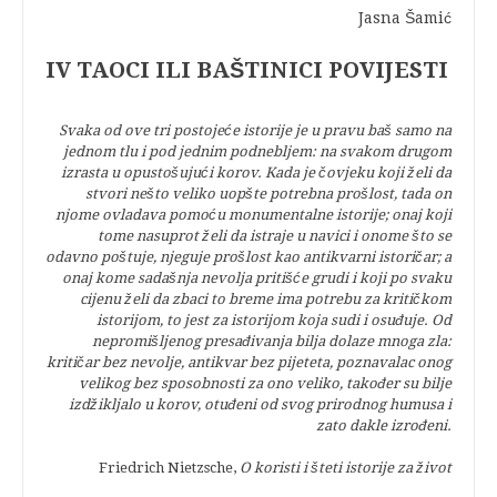
Jasna Šamić
IV TAOCI ILI BAŠTINICI POVIJESTI
Svaka od ove tri postojeće istorije je u pravu baš samo na
jednom tlu i pod jednim podnebljem: na svakom drugom
izrasta u opustošujući korov. Kada je čovjeku koji želi da
stvori nešto veliko uopšte potrebna prošlost, tada on
njome ovladava pomoću monumentalne istorije; onaj koji
tome nasuprot želi da istraje u navici i onome što se
odavno poštuje, njeguje prošlost kao antikvarni istoričar; a
onaj kome sadašnja nevolja pritišće grudi i koji po svaku
cijenu želi da zbaci to breme ima potrebu za kritičkom
istorijom, to jest za istorijom koja sudi i osuđuje. Od
nepromišljenog presađivanja bilja dolaze mnoga zla:
kritičar bez nevolje, antikvar bez pijeteta, poznavalac onog
velikog bez sposobnosti za ono veliko, također su bilje
izdžikljalo u korov, otuđeni od svog prirodnog humusa i
zato dakle izrođeni.
Friedrich Nietzsche,
O koristi i šteti istorije za život