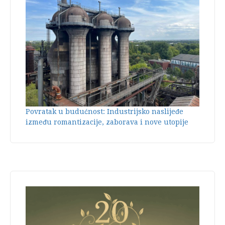
Povratak u budućnost: Industrijsko naslijeđe
između romantizacije, zaborava i nove utopije