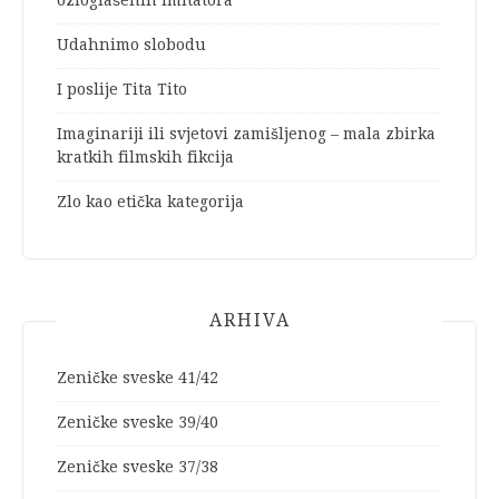
ozloglašenih imitatora
Udahnimo slobodu
I poslije Tita Tito
Imaginariji ili svjetovi zamišljenog – mala zbirka
kratkih filmskih fikcija
Zlo kao etička kategorija
ARHIVA
Zeničke sveske 41/42
Zeničke sveske 39/40
Zeničke sveske 37/38