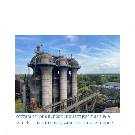
Povratak u budućnost: Industrijsko naslijeđe
između romantizacije, zaborava i nove utopije