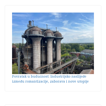
Povratak u budućnost: Industrijsko naslijeđe
između romantizacije, zaborava i nove utopije