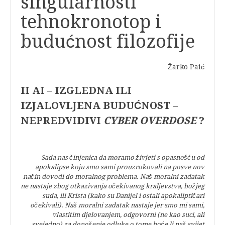
singularnosti
tehnokronotop i
budućnost filozofije
Žarko Paić
II AI – IZGLEDNA ILI
IZJALOVLJENA BUDUĆNOST –
NEPREDVIDIVI
CYBER OVERDOSE
?
Sada nas činjenica da moramo živjeti s opasnošću od
apokalipse koju smo sami prouzrokovali na posve nov
način dovodi do moralnog problema. Naš moralni zadatak
ne nastaje zbog otkazivanja očekivanog kraljevstva, božjeg
suda, ili Krista (kako su Danijel i ostali apokaliptičari
očekivali). Naš moralni zadatak nastaje jer smo mi sami,
vlastitim djelovanjem, odgovorni (ne kao suci, ali
svejedno) za donošenje odluke o tome hoće li naš svijet