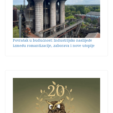
Povratak u budućnost: Industrijsko naslijeđe
između romantizacije, zaborava i nove utopije