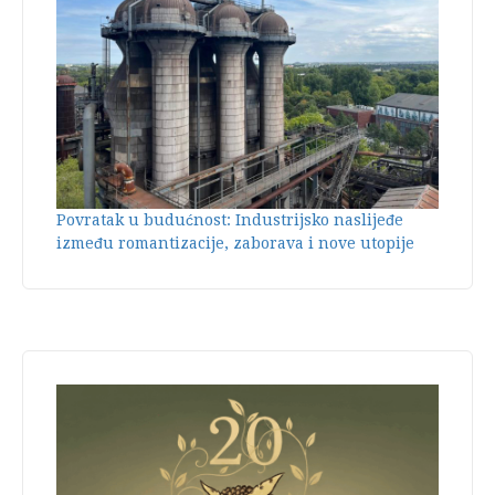
Povratak u budućnost: Industrijsko naslijeđe
između romantizacije, zaborava i nove utopije