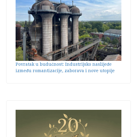
Povratak u budućnost: Industrijsko naslijeđe
između romantizacije, zaborava i nove utopije