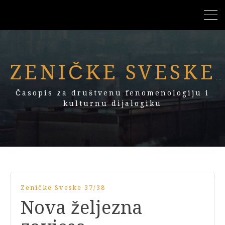
ZENIČKE SVESKE
Časopis za društvenu fenomenologiju i
kulturnu dijalogiku
Zeničke Sveske 37/38
Nova željezna