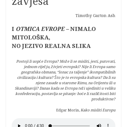
zavjesa
Timothy Garton Ash
I
OTMICA EVROPE –
NIMALO
MITOLOŠKA,
NO JEZIVO REALNA SLIKA
Postoji li uopće Evropa? Može li se misliti, jesti, putovati,
jednom riječju, živjeti evropski? Nije li Evropa samo
geografska obmana, “lonac za taljenje” ikompatibilnih
civilizacija i kultura? Što je to evropska kultura? Da li su
njene zasade u starome Rimu, na Orijentu ili u
Skandinaviji? Danas kada se Evropa teži ujediniti u veliku
konfederaciju, postavlja se pitanje: hoće li različitosti biti
produktivne?
Edgar Morin,
Kako misliti Europu