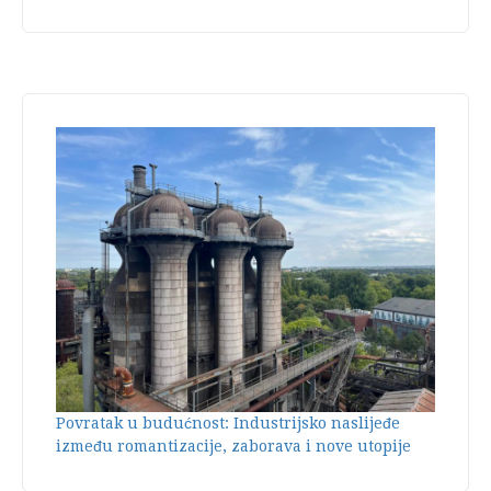
Povratak u budućnost: Industrijsko naslijeđe
između romantizacije, zaborava i nove utopije